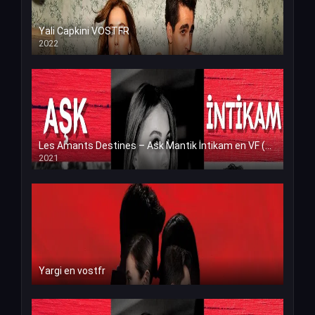
Yali Capkini VOSTFR
2022
Les Amants Destines – Ask Mantik İntikam en VF (Voix Francaise)
2021
Yargi en vostfr