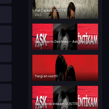
Yali Capkini VOSTFR
2022
Les Amants Destines – Ask Mantik İntikam en VF (Voix Francaise)
2021
Yargi en vostfr
Ask Mantik İntikam VOSTFR
2021