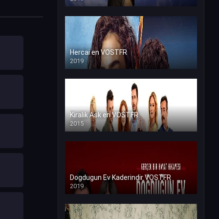
Hercai en VOSTFR
2019
Kiralik Ask en VOSTFR
2015
Dogdugun Ev Kaderindir VOSTFR
2019