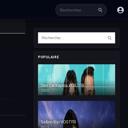
POPULAIRE
Sen Cal Kapimi VOSTFR
2020
Sefirin Kizi VOSTFR
2019