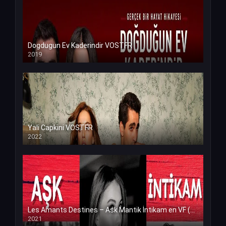
Dogdugun Ev Kaderindir VOSTFR
2019
Yali Capkini VOSTFR
2022
Les Amants Destines – Ask Mantik İntikam en VF (Voix Francaise)
2021