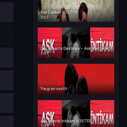
Yali Capkini VOSTFR
2022
Les Amants Destines – Ask Mantik İntikam en VF (Voix Francaise)
2021
Yargi en vostfr
Ask Mantik İntikam VOSTFR
2021