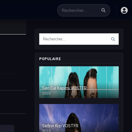
POPULAIRE
Sen Cal Kapimi VOSTFR
2020
Sefirin Kizi VOSTFR
2019