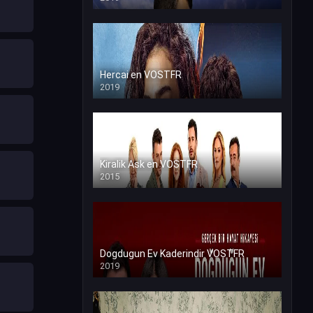
Hercai en VOSTFR
2019
Kiralik Ask en VOSTFR
2015
Dogdugun Ev Kaderindir VOSTFR
2019