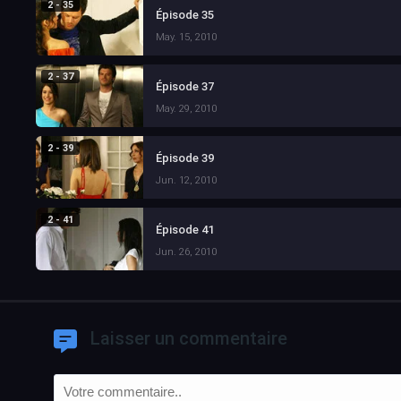
2 - 35
Épisode 35
May. 15, 2010
2 - 37
Épisode 37
May. 29, 2010
2 - 39
Épisode 39
Jun. 12, 2010
2 - 41
Épisode 41
Jun. 26, 2010
Laisser un commentaire