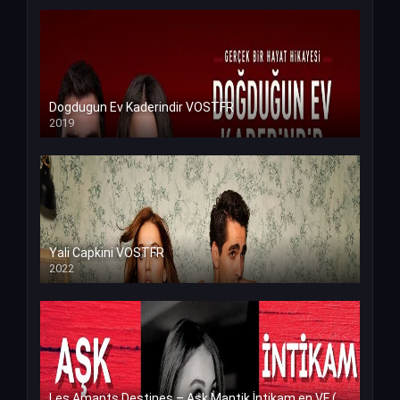
Dogdugun Ev Kaderindir VOSTFR
2019
Yali Capkini VOSTFR
2022
Les Amants Destines – Ask Mantik İntikam en VF (Voix Francaise)