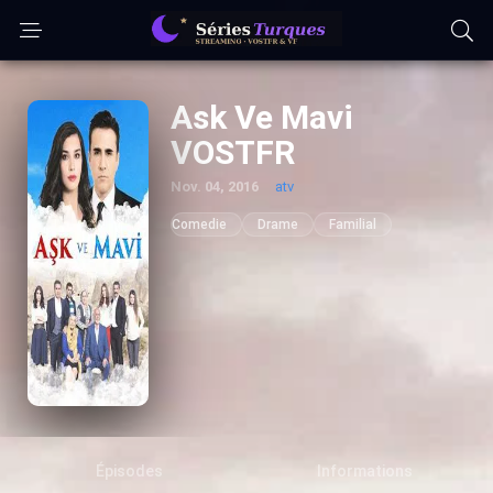
Ask Ve Mavi
VOSTFR
Nov. 04, 2016
atv
Comedie
Drame
Familial
Épisodes
Informations