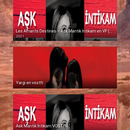
Les Amants Destines – Ask Mantik İntikam en VF (Voix Francaise)
2021
Yargi en vostfr
Ask Mantik İntikam VOSTFR