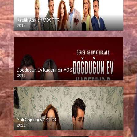
Kiralik Ask en VOSTFR
2015
Dogdugun Ev Kaderindir VOSTFR
2019
Yali Capkini VOSTFR
2022