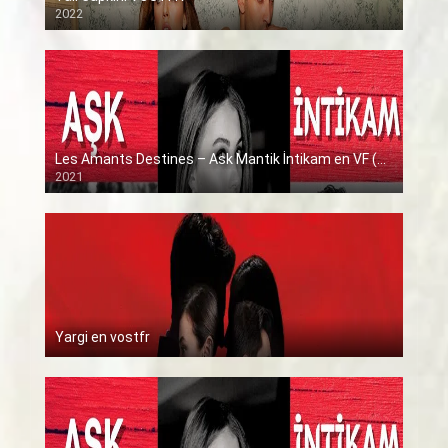
2022
Les Amants Destines – Ask Mantik İntikam en VF (Voix Francaise)
2021
Yargi en vostfr