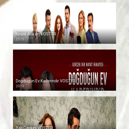
Kiralik Ask en VOSTFR
2015
Dogdugun Ev Kaderindir VOSTFR
2019
Yali Capkini VOSTFR