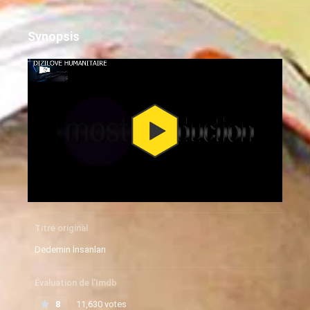
Synopsis
Titre original
Dedemin İnsanları
Évaluation de l'Imdb
8
11,630 votes