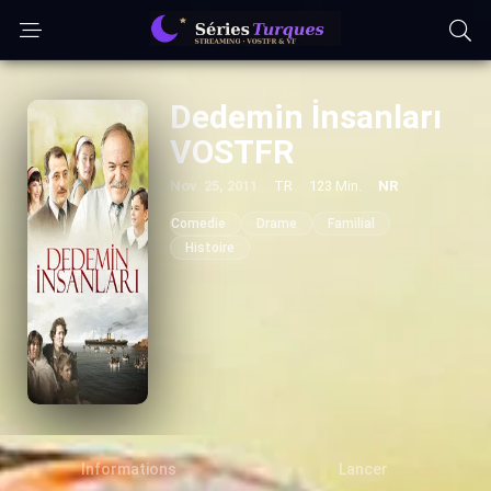
Dedemin İnsanları
VOSTFR
Nov. 25, 2011
TR
123 Min.
NR
Comedie
Drame
Familial
Histoire
Informations
Lancer