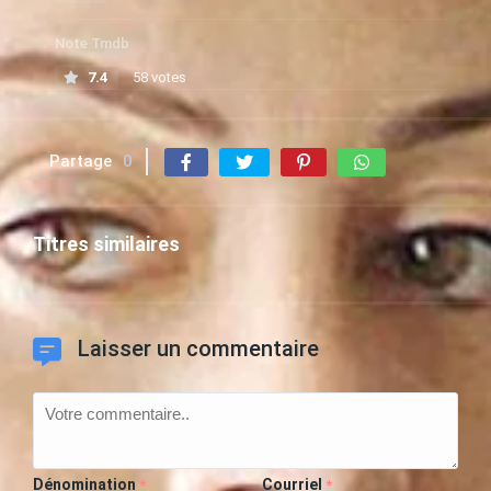
Note Tmdb
7.4
58 votes
Partage
0
Titres similaires
Laisser un commentaire
Dénomination
Courriel
*
*