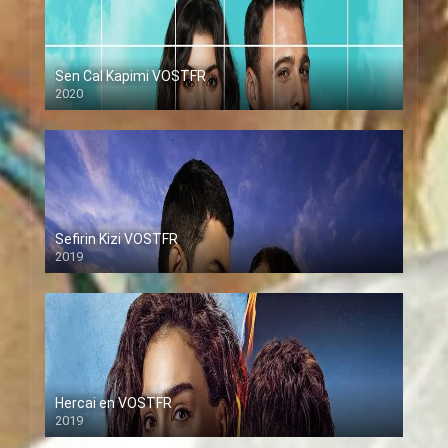
Sen Cal Kapimi VOSTFR
2020
Sefirin Kizi VOSTFR
2019
Hercai en VOSTFR
2019