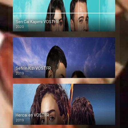
Sen Cal Kapimi VOSTFR
2020
Sefirin Kizi VOSTFR
2019
Hercai en VOSTFR
2019