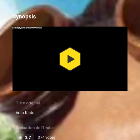
Synopsis
Titre original
Arap Kadri
Évaluation de l'Imdb
3.7
374 votes