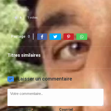
Note Tmdb
6
1 votes
Partage
0
Titres similaires
Laisser un commentaire
Dénomination
Courriel
*
*