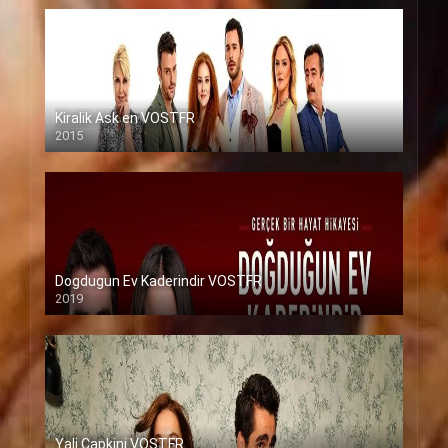
Kiralik Ask en VOSTFR
2015
Dogdugun Ev Kaderindir VOSTFR
2019
Yali Capkini VOSTFR