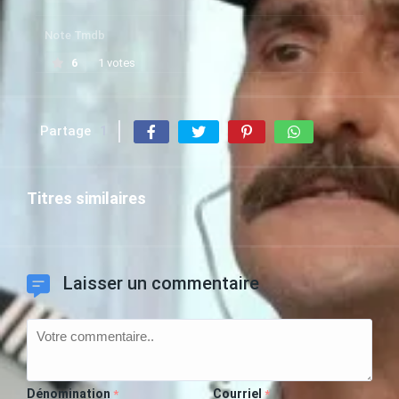
Note Tmdb
6
1 votes
Partage
1
Titres similaires
Laisser un commentaire
Dénomination
Courriel
*
*