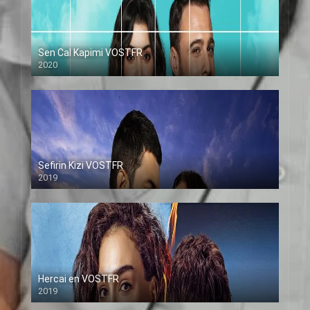
Sen Cal Kapimi VOSTFR
2020
Sefirin Kizi VOSTFR
2019
Hercai en VOSTFR
2019