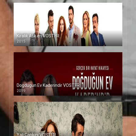
Kiralik Ask en VOSTFR
2015
Dogdugun Ev Kaderindir VOSTFR
2019
Yali Capkini VOSTFR