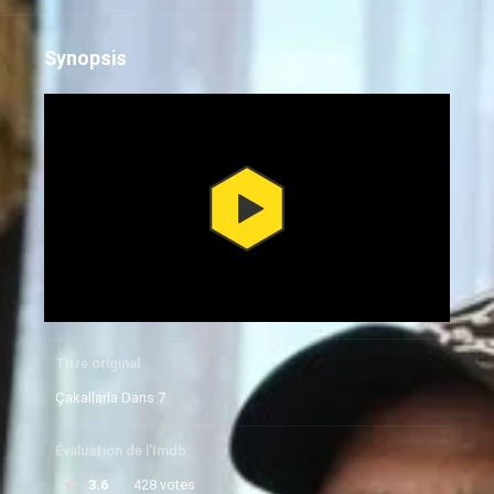
Synopsis
Titre original
Çakallarla Dans 7
Évaluation de l'Imdb
3.6
428 votes