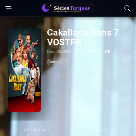
Cakallarla Dans 7
VOSTFR
Dec. 06, 2024
TR
109 Min.
NR
Comedie
Informations
Lancer