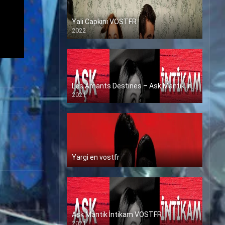
Yali Capkini VOSTFR
2022
Les Amants Destines – Ask Mantik İntikam en VF (Voix Francaise)
2021
Yargi en vostfr
Ask Mantik İntikam VOSTFR
2021