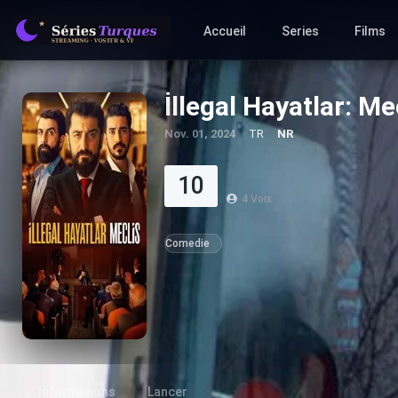
Accueil
Series
Films
İllegal Hayatlar: M
Nov. 01, 2024
TR
NR
10
4
Voix
Comedie
Informations
Lancer