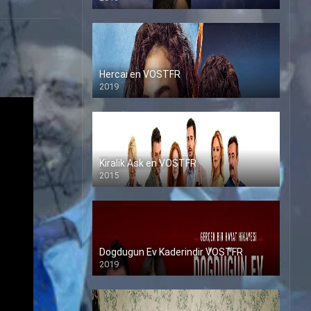
Hercai en VOSTFR
2019
Kiralik Ask en VOSTFR
2015
Dogdugun Ev Kaderindir VOSTFR
2019