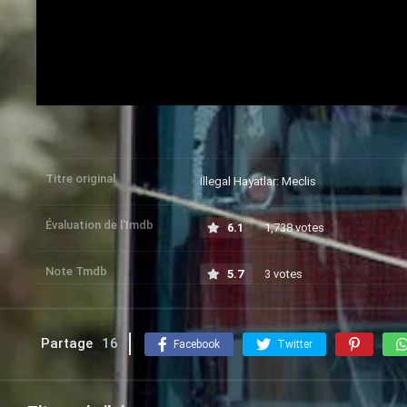
Titre original
İllegal Hayatlar: Meclis
Évaluation de l'Imdb
6.1
1,738 votes
Note Tmdb
5.7
3 votes
Partage
16
Facebook
Twitter