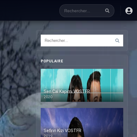
POPULAIRE
Sen Cal Kapimi VOSTFR
2020
Sefirin Kizi VOSTFR
2019