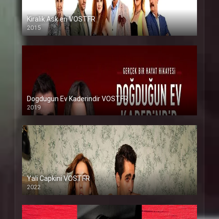
Kiralik Ask en VOSTFR
2015
Dogdugun Ev Kaderindir VOSTFR
2019
Yali Capkini VOSTFR
2022