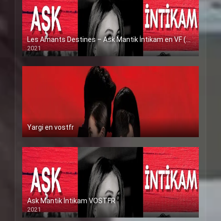
Les Amants Destines – Ask Mantik İntikam en VF (Voix Francaise)
2021
Yargi en vostfr
Ask Mantik İntikam VOSTFR
2021