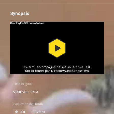
Synopsis
Titre original
Aşkın Saati 19.03
Évaluation de l'Imdb
3.8
188 votes