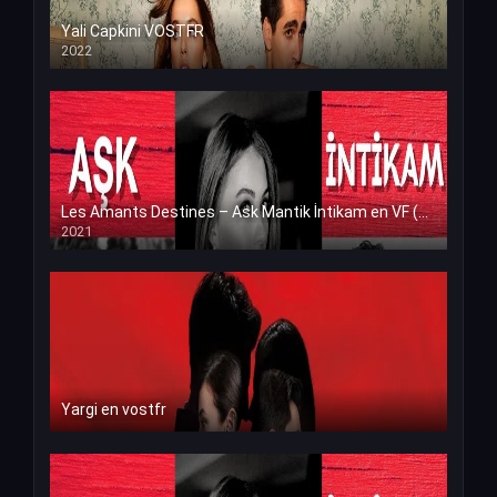
Yali Capkini VOSTFR
2022
Les Amants Destines – Ask Mantik İntikam en VF (Voix Francaise)
2021
Yargi en vostfr