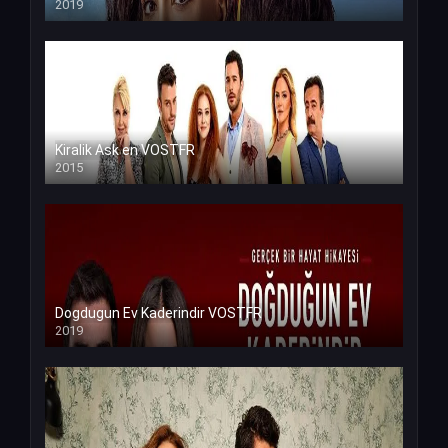
2019
Kiralik Ask en VOSTFR
2015
Dogdugun Ev Kaderindir VOSTFR
2019