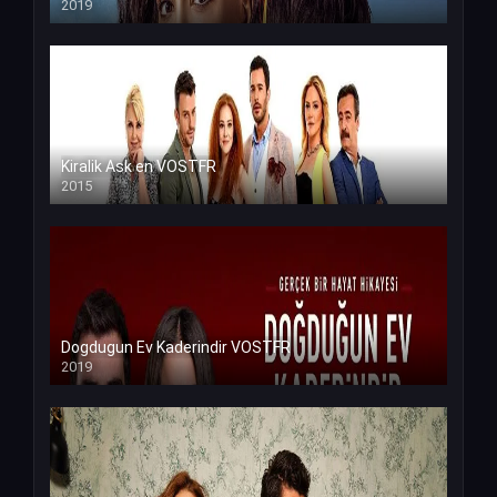
2019
Kiralik Ask en VOSTFR
2015
Dogdugun Ev Kaderindir VOSTFR
2019