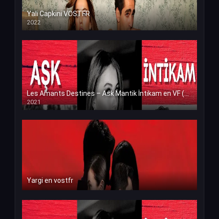
Yali Capkini VOSTFR
2022
Les Amants Destines – Ask Mantik İntikam en VF (Voix Francaise)
2021
Yargi en vostfr