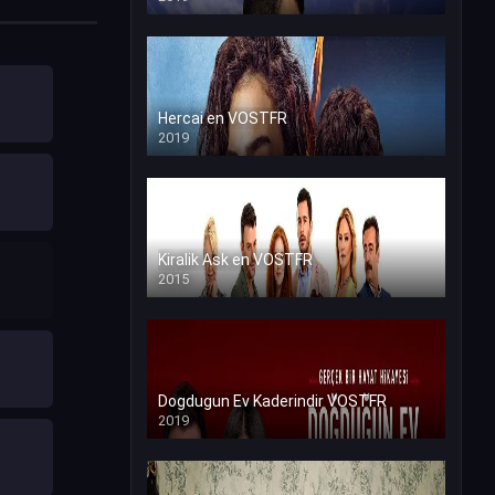
Hercai en VOSTFR
2019
Kiralik Ask en VOSTFR
2015
Dogdugun Ev Kaderindir VOSTFR
2019