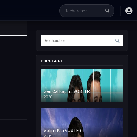
POPULAIRE
Sen Cal Kapimi VOSTFR
2020
Sefirin Kizi VOSTFR
2019