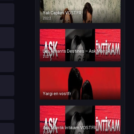
Yali Capkini VOSTFR
2022
Les Amants Destines – Ask Mantik İntikam en VF (Voix Francaise)
2021
Yargi en vostfr
Ask Mantik İntikam VOSTFR
2021