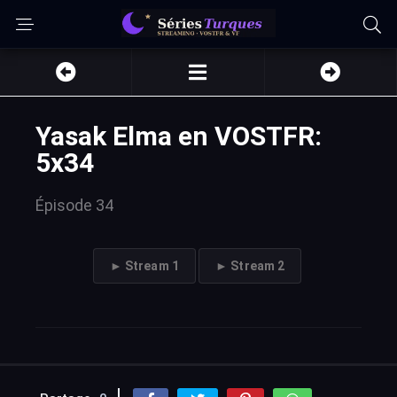
Yasak Elma en VOSTFR:
5x34
Épisode 34
► Stream 1
► Stream 2