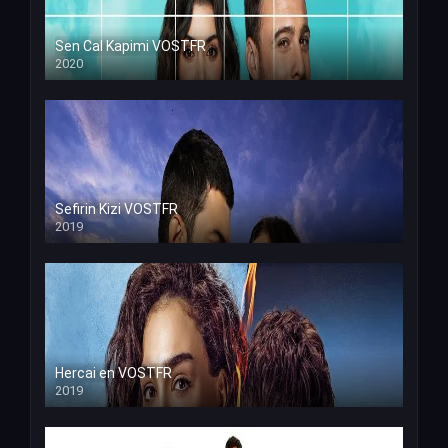
Sen Cal Kapimi VOSTFR
2020
Sefirin Kizi VOSTFR
2019
Hercai en VOSTFR
2019