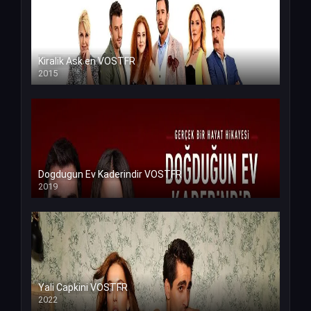
Kiralik Ask en VOSTFR
2015
Dogdugun Ev Kaderindir VOSTFR
2019
Yali Capkini VOSTFR
2022