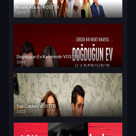
Kiralik Ask en VOSTFR
2015
Dogdugun Ev Kaderindir VOSTFR
2019
Yali Capkini VOSTFR
2022