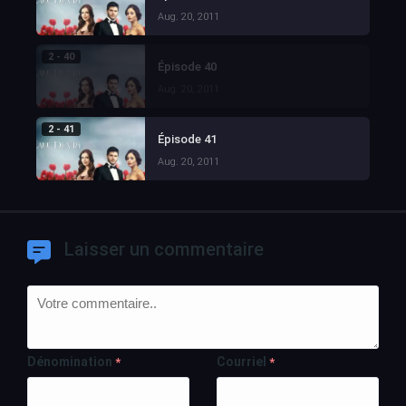
Aug. 20, 2011
2 - 40
Épisode 40
Aug. 20, 2011
2 - 41
Épisode 41
Aug. 20, 2011
Laisser un commentaire
Dénomination
Courriel
*
*