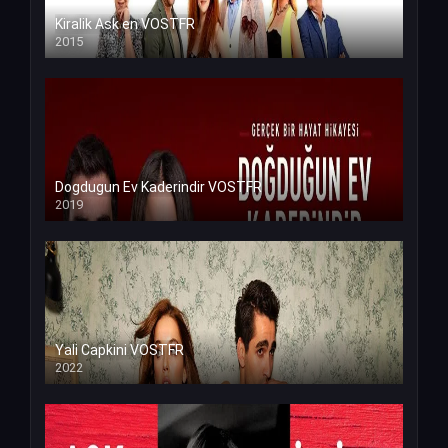
Kiralik Ask en VOSTFR
2015
Dogdugun Ev Kaderindir VOSTFR
2019
Yali Capkini VOSTFR
2022