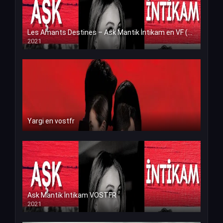
Les Amants Destines – Ask Mantik İntikam en VF (Voix Francaise)
2021
Yargi en vostfr
Ask Mantik İntikam VOSTFR
2021