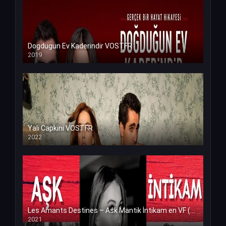
Dogdugun Ev Kaderindir VOSTFR
2019
Yali Capkini VOSTFR
2022
Les Amants Destines – Ask Mantik İntikam en VF (Voix Francaise)
2021