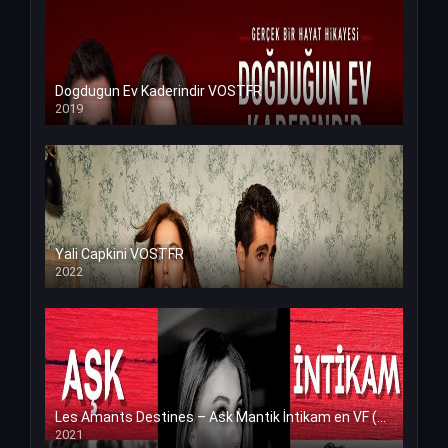
Dogdugun Ev Kaderindir VOSTFR
2019
Yali Capkini VOSTFR
2022
Les Amants Destines – Ask Mantik İntikam en VF (Voix Francaise)
2021