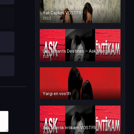
Yali Capkini VOSTFR
2022
Les Amants Destines – Ask Mantik İntikam en VF (Voix Francaise)
2021
Yargi en vostfr
Ask Mantik İntikam VOSTFR
2021