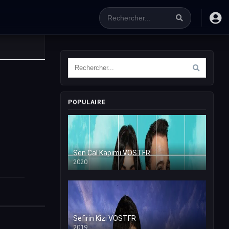
POPULAIRE
Sen Cal Kapimi VOSTFR
2020
Sefirin Kizi VOSTFR
2019