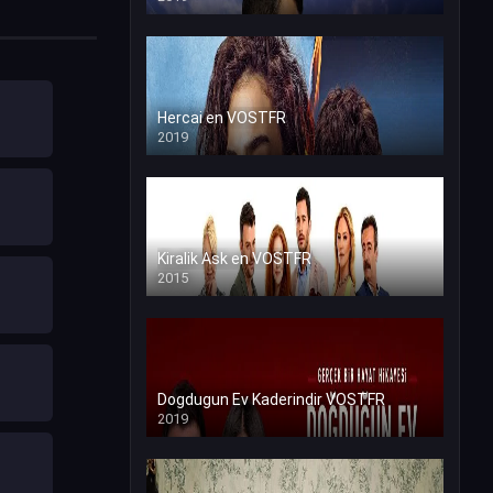
Hercai en VOSTFR
2019
Kiralik Ask en VOSTFR
2015
Dogdugun Ev Kaderindir VOSTFR
2019