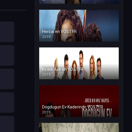
Hercai en VOSTFR
2019
Kiralik Ask en VOSTFR
2015
Dogdugun Ev Kaderindir VOSTFR
2019