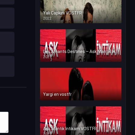
Yali Capkini VOSTFR
2022
Les Amants Destines – Ask Mantik İntikam en VF (Voix Francaise)
2021
Yargi en vostfr
Ask Mantik İntikam VOSTFR
2021