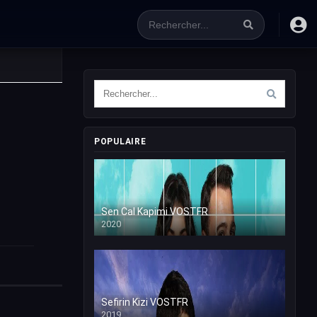
POPULAIRE
Sen Cal Kapimi VOSTFR
2020
Sefirin Kizi VOSTFR
2019