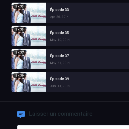
1 - 33
Épisode 33
Apr. 26, 2014
1 - 35
Épisode 35
May. 10, 2014
1 - 37
Épisode 37
May. 31, 2014
1 - 39
Épisode 39
Jun. 14, 2014
Laisser un commentaire