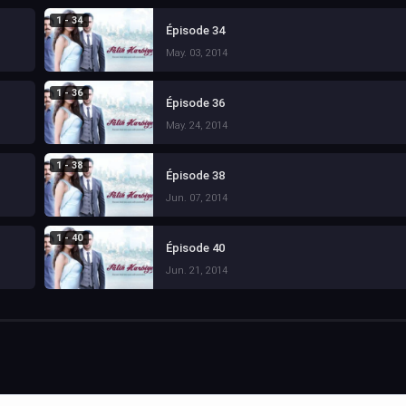
1 - 34
Épisode 34
May. 03, 2014
1 - 36
Épisode 36
May. 24, 2014
1 - 38
Épisode 38
Jun. 07, 2014
1 - 40
Épisode 40
Jun. 21, 2014