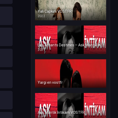
Yali Capkini VOSTFR
2022
Les Amants Destines – Ask Mantik İntikam en VF (Voix Francaise)
2021
Yargi en vostfr
Ask Mantik İntikam VOSTFR
2021