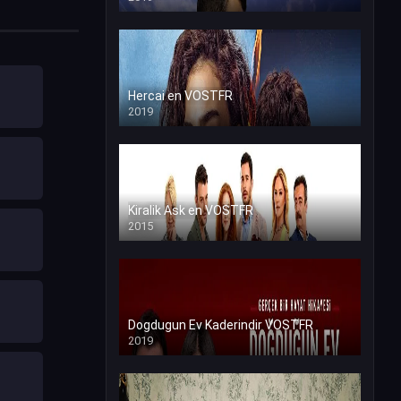
Hercai en VOSTFR
2019
Kiralik Ask en VOSTFR
2015
Dogdugun Ev Kaderindir VOSTFR
2019