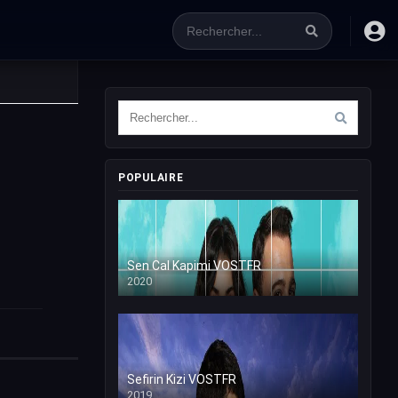
POPULAIRE
Sen Cal Kapimi VOSTFR
2020
Sefirin Kizi VOSTFR
2019