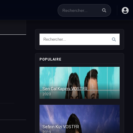
POPULAIRE
Sen Cal Kapimi VOSTFR
2020
Sefirin Kizi VOSTFR
2019