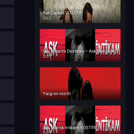
Yali Capkini VOSTFR
2022
Les Amants Destines – Ask Mantik İntikam en VF (Voix Francaise)
2021
Yargi en vostfr
Ask Mantik İntikam VOSTFR
2021