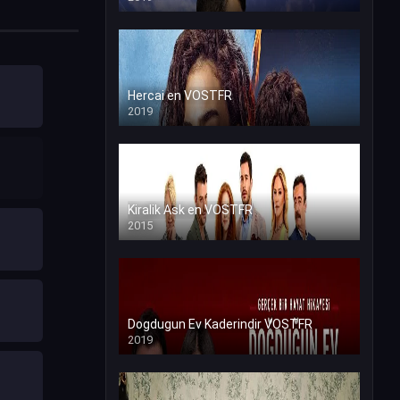
Hercai en VOSTFR
2019
Kiralik Ask en VOSTFR
2015
Dogdugun Ev Kaderindir VOSTFR
2019