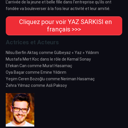
L’arrivée de la jeune et belle fille dans l’entreprise qu’ils ont
fondée va bouleverser à la fois leur activité et leur amitié.
Cliquez pour voir YAZ SARKISI en
français >>>
Actrices et Acteurs
Nilsu Berfin Aktaş comme Gülbeyaz « Yaz » Yıldırım
Mustafa Mert Koc dans le rôle de Kemal Sonay
Efekan Can comme Murat Hasamaç
Oya Başar comme Emine Yıldırım
Yeşim Ceren Bozoğlu comme Neriman Hasamaç
Zehra Yılmaz comme Asli Paksoy