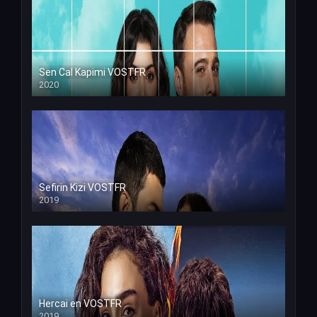
Sen Cal Kapimi VOSTFR
2020
Sefirin Kizi VOSTFR
2019
Hercai en VOSTFR
2019