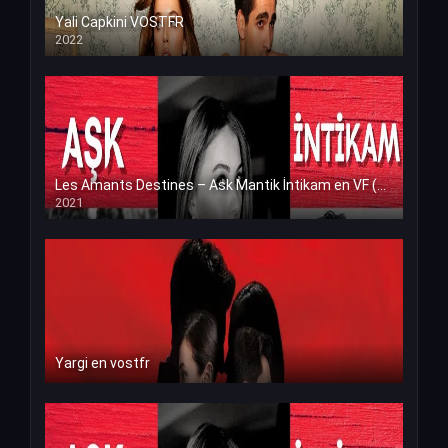
Yali Capkini VOSTFR
2022
Les Amants Destines – Ask Mantik İntikam en VF (Voix Francaise)
2021
Yargi en vostfr