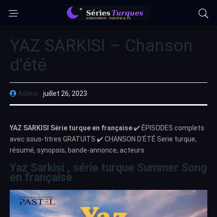
YAZ SARKISI – Chanson
d’été
Admin
juillet 26, 2023
YAZ SARKISI Série turque en française
✔️ ÉPISODES complets
avec sous-titres GRATUITS ✔️ CHANSON D’ÉTÉ Serie turque,
résumé, synopsis, bande-annonce, acteurs
Yaz Sarkisi , série turque Summer Song
en française