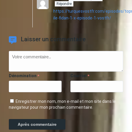
Répondre
https://turquesvostfr.com/episodes/top
ile-fidan-1-x-episode-1-vostfr/
Laisser un commentaire
Dénomination
Courriel
*
*
Enregistrer mon nom, mon e-mail et mon site dans le
navigateur pour mon prochain commentaire.