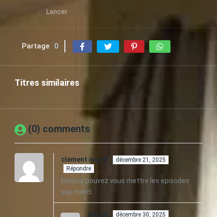
Lancer
Partage
0
Titres similaires
(0) comments
clement ingrid
décembre 21, 2025
Répondre
bonjour pouvez vous mettre les episodes
svp merci
Admin
décembre 30, 2025