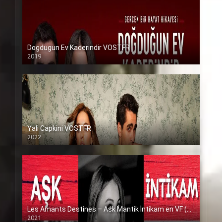
Dogdugun Ev Kaderindir VOSTFR
2019
Yali Capkini VOSTFR
2022
Les Amants Destines – Ask Mantik İntikam en VF (Voix Francaise)
2021