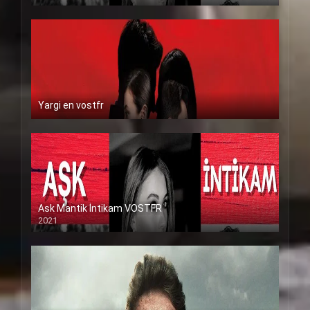
Yargi en vostfr
Ask Mantik İntikam VOSTFR
2021