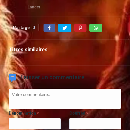
Lancer
Partage
0
Titres similaires
Laisser un commentaire
Dénomination
Courriel
*
*