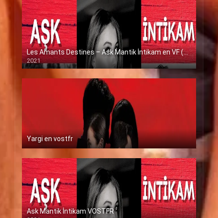
Les Amants Destines – Ask Mantik İntikam en VF (Voix Francaise)
2021
Yargi en vostfr
Ask Mantik İntikam VOSTFR