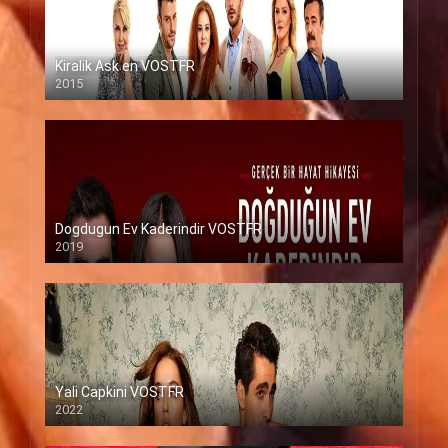
Kiralik Ask en VOSTFR
2015
Dogdugun Ev Kaderindir VOSTFR
2019
Yali Capkini VOSTFR
2022