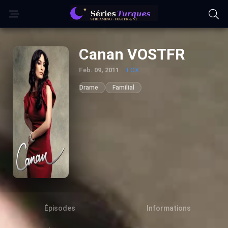
Canan VOSTFR
Feb. 09, 2011
FOX
Drame
Familial
Épisodes
Informations