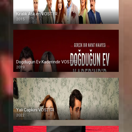
Kiralik Ask en VOSTFR
2015
Dogdugun Ev Kaderindir VOSTFR
2019
Yali Capkini VOSTFR
2022