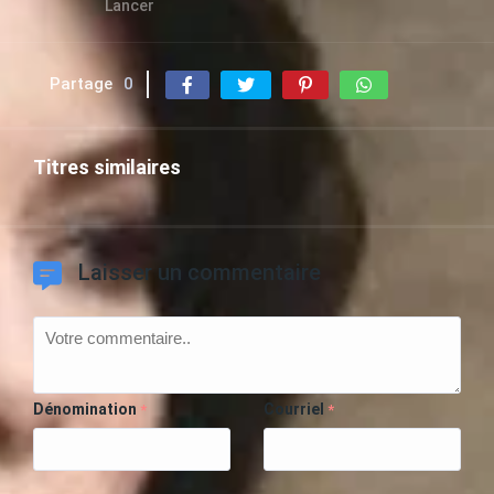
Lancer
Partage
0
Titres similaires
Laisser un commentaire
Dénomination
Courriel
*
*