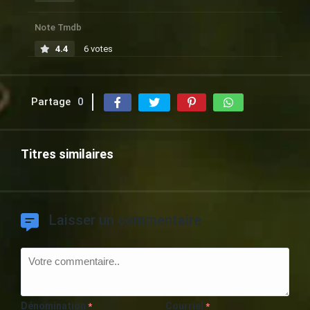
Note Tmdb
4.4
6 votes
Partage
0
Titres similaires
Laisser un commentaire
Dénomination
Courriel
*
*