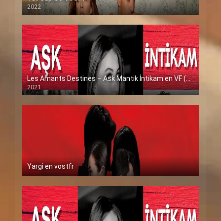
2022
Les Amants Destines – Ask Mantik İntikam en VF (Voix Francaise)
2021
Yargi en vostfr