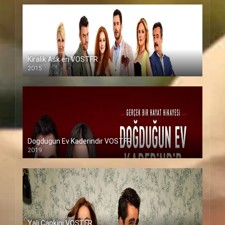
Kiralik Ask en VOSTFR
2015
Dogdugun Ev Kaderindir VOSTFR
2019
Yali Capkini VOSTFR