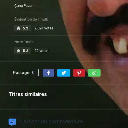
Çarşı Pazar
Évaluation de l'Imdb
5.2
2,091 votes
Note Tmdb
5.2
22 votes
Partage
0
Titres similaires
Laisser un commentaire