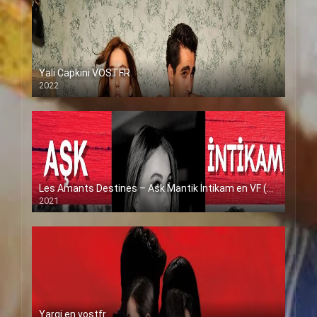
Yali Capkini VOSTFR
2022
Les Amants Destines – Ask Mantik İntikam en VF (Voix Francaise)
2021
Yargi en vostfr