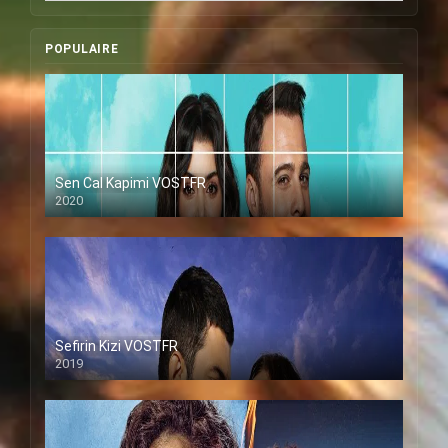
POPULAIRE
Sen Cal Kapimi VOSTFR
2020
Sefirin Kizi VOSTFR
2019