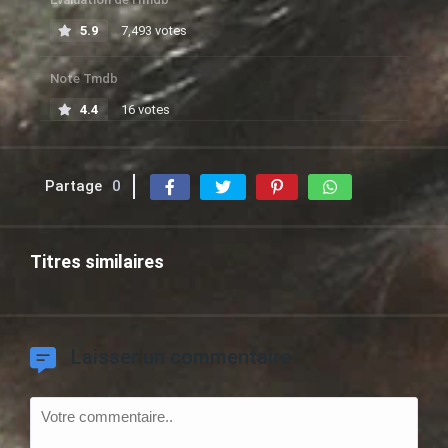
5.9
7,493 votes
Note Tmdb
4.4
16 votes
Partage
0
Titres similaires
Laisser un commentaire