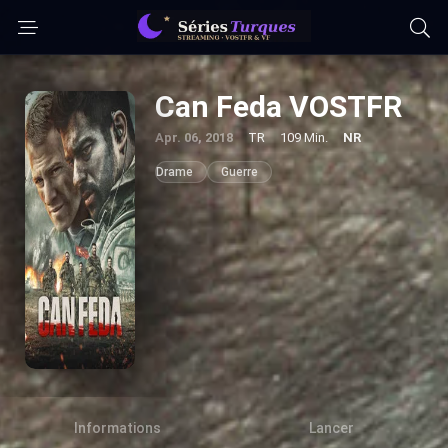
Can Feda VOSTFR
Apr. 06, 2018
TR
109 Min.
NR
Drame
Guerre
Informations
Lancer