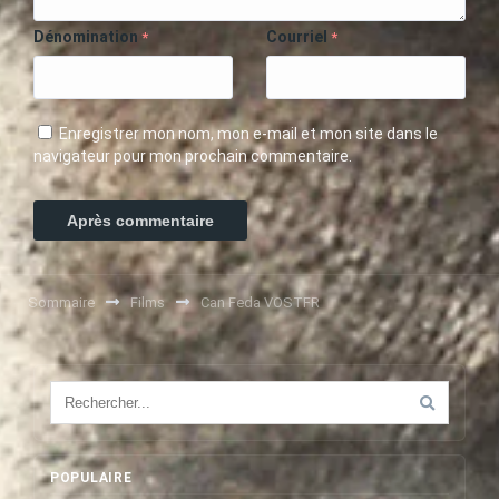
Dénomination
Courriel
*
*
Enregistrer mon nom, mon e-mail et mon site dans le
navigateur pour mon prochain commentaire.
Sommaire
Films
Can Feda VOSTFR
POPULAIRE