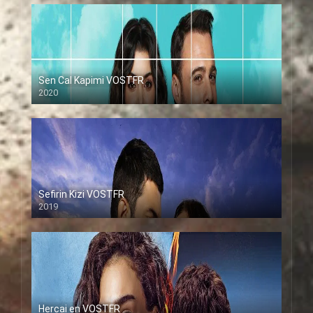
Sen Cal Kapimi VOSTFR
2020
Sefirin Kizi VOSTFR
2019
Hercai en VOSTFR