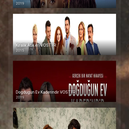
2019
Kiralik Ask en VOSTFR
2015
Dogdugun Ev Kaderindir VOSTFR
2019