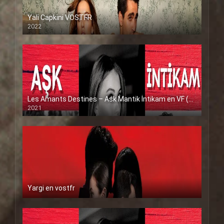
Yali Capkini VOSTFR
2022
Les Amants Destines – Ask Mantik İntikam en VF (Voix Francaise)
2021
Yargi en vostfr