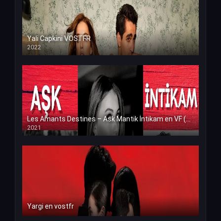
Yali Capkini VOSTFR
2022
Les Amants Destines – Ask Mantik İntikam en VF (Voix Francaise)
2021
Yargi en vostfr