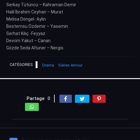
Serkay Tütüncü – Kahraman Demir
Halil İbrahim Ceyhan – Murat
Melisa Döngel- Aylin
Bestemsu Özdemir – Yasemin
Serhat Kılıç -Feyyaz
Devrim Yakut – Canan
Gözde Seda Altuner – Nergis
CATÉGORIES
Drama
Séries Amour
Partage
0