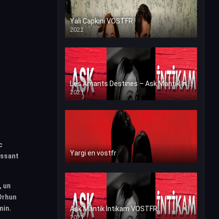
Yali Capkini VOSTFR
2022
Les Amants Destines – Ask Mantik İntikam en VF (Voix Francaise)
2021
c
Yargi en vostfr
issant
, un
 Orhun
min.
Ask Mantik İntikam VOSTFR
2021