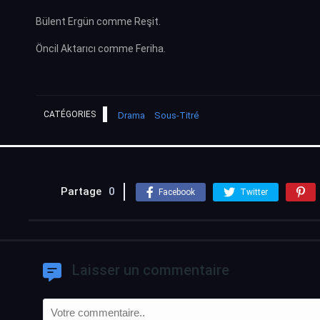
Bülent Ergün comme Reşit.
Öncil Aktarıcı comme Feriha.
CATÉGORIES
Drama
Sous-Titré
Partage
0
Facebook
Twitter
Laisser un commentaire