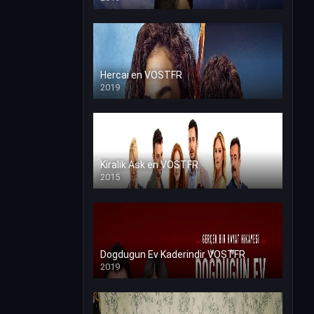
Hercai en VOSTFR
2019
Kiralik Ask en VOSTFR
2015
Dogdugun Ev Kaderindir VOSTFR
2019