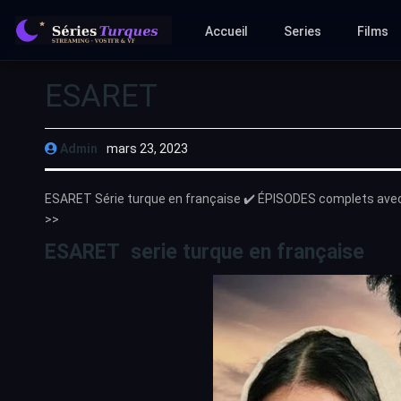
Accueil
Series
Films
ESARET
Admin
mars 23, 2023
ESARET Série turque en française ✔️ ÉPISODES complets avec
>>
ESARET serie turque en française