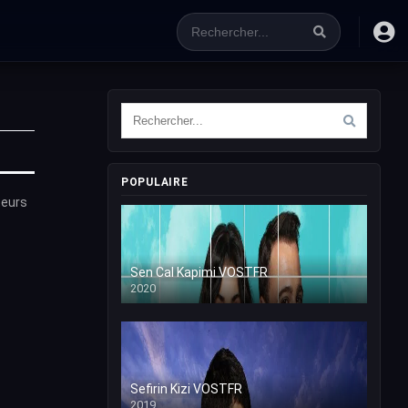
POPULAIRE
teurs
Sen Cal Kapimi VOSTFR
2020
Sefirin Kizi VOSTFR
2019