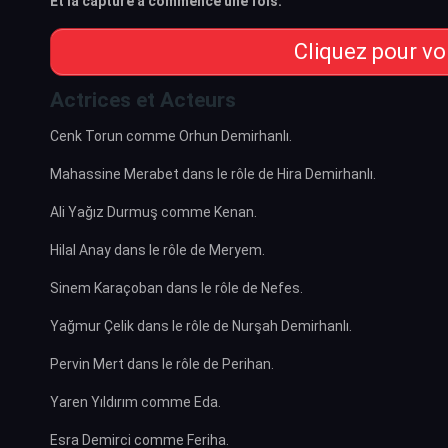
Et la capture a commencé une fois.
Cliquez pour vo
Actrices et Acteurs
Cenk Torun comme Orhun Demirhanlı.
Mahassine Merabet dans le rôle de Hira Demirhanlı.
Ali Yağız Durmuş comme Kenan.
Hilal Anay dans le rôle de Meryem.
Sinem Karaçoban dans le rôle de Nefes.
Yağmur Çelik dans le rôle de Nurşah Demirhanlı.
Pervin Mert dans le rôle de Perihan.
Yaren Yıldırım comme Eda.
Esra Demirci comme Feriha.