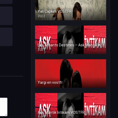
Yali Capkini VOSTFR
2022
Les Amants Destines – Ask Mantik İntikam en VF (Voix Francaise)
2021
Yargi en vostfr
Ask Mantik İntikam VOSTFR
2021