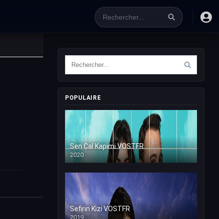
POPULAIRE
Sen Cal Kapimi VOSTFR
2020
Sefirin Kizi VOSTFR
2019