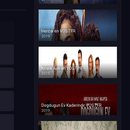
Hercai en VOSTFR
2019
Kiralik Ask en VOSTFR
2015
Dogdugun Ev Kaderindir VOSTFR
2019