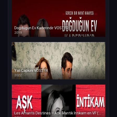
Dogdugun Ev Kaderindir VOSTFR
2019
Yali Capkini VOSTFR
2022
Les Amants Destines – Ask Mantik İntikam en VF (Voix Francaise)