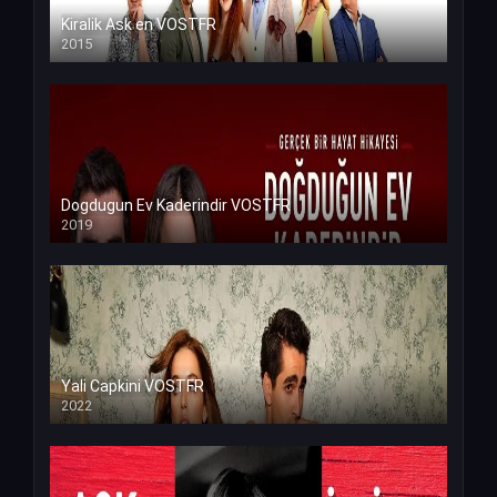
Kiralik Ask en VOSTFR
2015
Dogdugun Ev Kaderindir VOSTFR
2019
Yali Capkini VOSTFR
2022