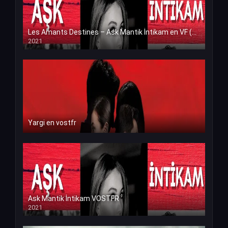
Les Amants Destines – Ask Mantik İntikam en VF (Voix Francaise)
2021
Yargi en vostfr
Ask Mantik İntikam VOSTFR
2021