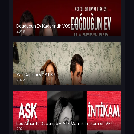
Dogdugun Ev Kaderindir VOSTFR
2019
Yali Capkini VOSTFR
2022
Les Amants Destines – Ask Mantik İntikam en VF (Voix Francaise)
2021