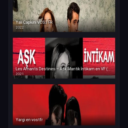
Yali Capkini VOSTFR
2022
Les Amants Destines – Ask Mantik İntikam en VF (Voix Francaise)
2021
Yargi en vostfr