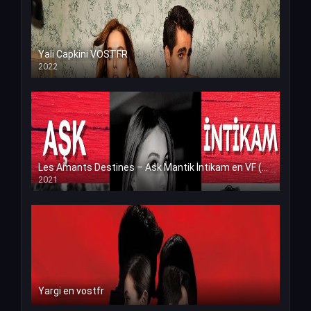
Yali Capkini VOSTFR
2022
Les Amants Destines – Ask Mantik İntikam en VF (Voix Francaise)
2021
Yargi en vostfr