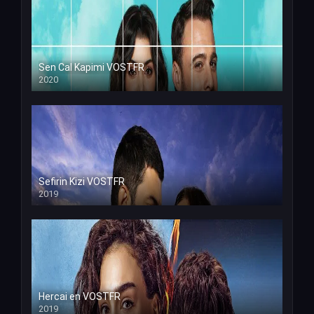
Sen Cal Kapimi VOSTFR
2020
Sefirin Kizi VOSTFR
2019
Hercai en VOSTFR
2019