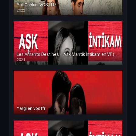
Yali Capkini VOSTFR
2022
Les Amants Destines – Ask Mantik İntikam en VF (Voix Francaise)
2021
Yargi en vostfr