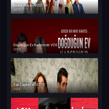
Kiralik Ask en VOSTFR
2015
Dogdugun Ev Kaderindir VOSTFR
2019
Yali Capkini VOSTFR
2022