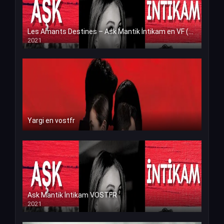
Les Amants Destines – Ask Mantik İntikam en VF (Voix Francaise)
2021
Yargi en vostfr
Ask Mantik İntikam VOSTFR
2021