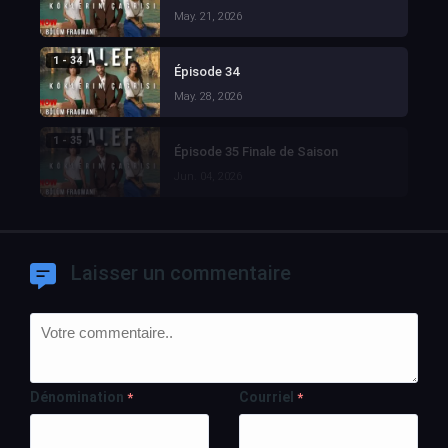
May. 21, 2026
1 - 34
Épisode 34
May. 28, 2026
1 - 35
Épisode 35 Finale de Saison
Jun. 04, 2026
Laisser un commentaire
Dénomination
Courriel
*
*