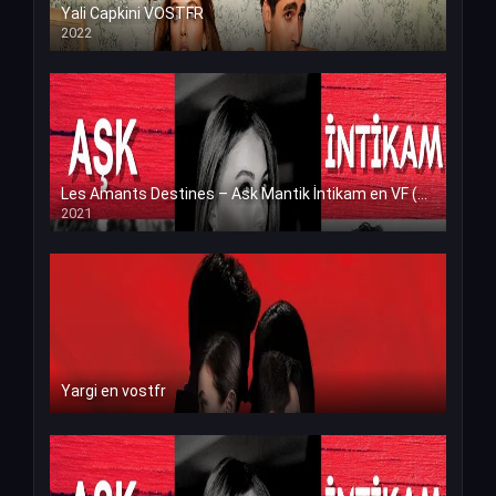
Yali Capkini VOSTFR
2022
Les Amants Destines – Ask Mantik İntikam en VF (Voix Francaise)
2021
Yargi en vostfr