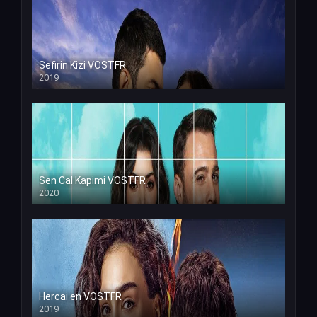
Sefirin Kizi VOSTFR
2019
Sen Cal Kapimi VOSTFR
2020
Hercai en VOSTFR
2019