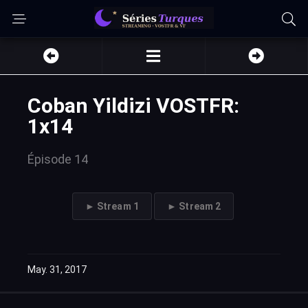
Coban Yildizi VOSTFR:
1x14
Épisode 14
► Stream 1
► Stream 2
May. 31, 2017