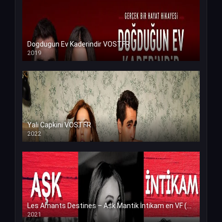
Dogdugun Ev Kaderindir VOSTFR
2019
Yali Capkini VOSTFR
2022
Les Amants Destines – Ask Mantik İntikam en VF (Voix Francaise)
2021