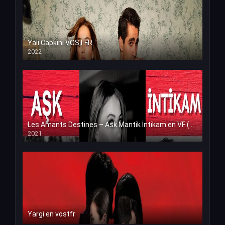
Yali Capkini VOSTFR
2022
Les Amants Destines – Ask Mantik İntikam en VF (Voix Francaise)
2021
Yargi en vostfr