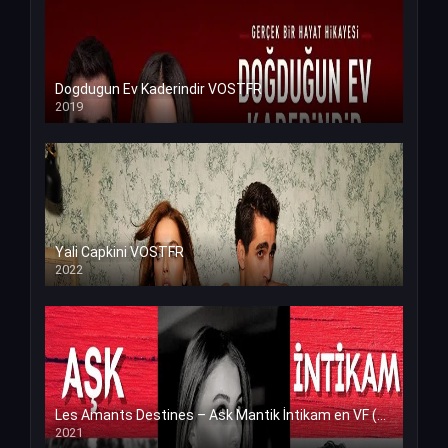
Dogdugun Ev Kaderindir VOSTFR
2019
Yali Capkini VOSTFR
2022
Les Amants Destines – Ask Mantik İntikam en VF (Voix Francaise)
2021