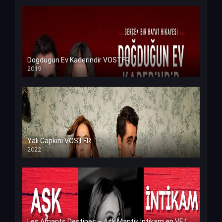
Dogdugun Ev Kaderindir VOSTFR
2019
Yali Capkini VOSTFR
2022
Les Amants Destines – Ask Mantik İntikam en VF (Voix Francaise)