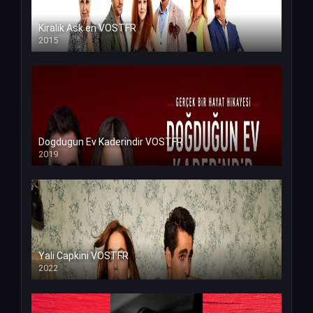
Kiralik Ask en VOSTFR
2015
Dogdugun Ev Kaderindir VOSTFR
2019
Yali Capkini VOSTFR
2022