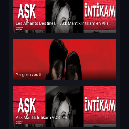
Les Amants Destines – Ask Mantik İntikam en VF (Voix Francaise)
2021
Yargi en vostfr
Ask Mantik İntikam VOSTFR
2021