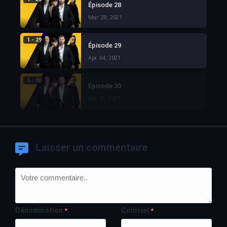
Épisode 28
Mar. 28, 2021
1 - 29
Épisode 29
Apr. 04, 2021
1 - 30
Épisode 30
Apr. 11, 2021
Laisser un commentaire
Dénomination
Courriel
*
*