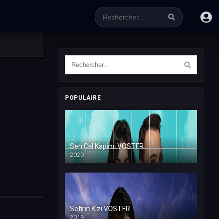
POPULAIRE
Sen Cal Kapimi VOSTFR
2020
Sefirin Kizi VOSTFR
2019