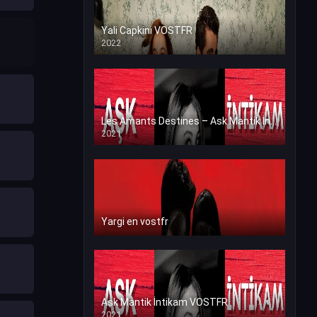
Yali Capkini VOSTFR
2022
Les Amants Destines – Ask Mantik İntikam en VF (Voix Francaise)
2021
Yargi en vostfr
Ask Mantik İntikam VOSTFR
2021