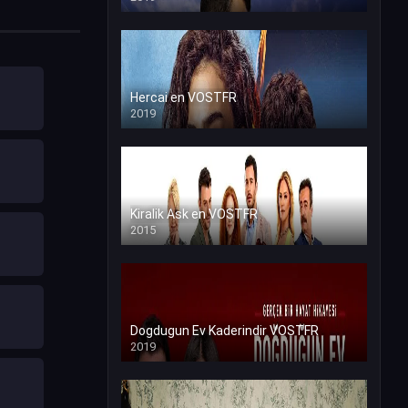
Hercai en VOSTFR
2019
Kiralik Ask en VOSTFR
2015
Dogdugun Ev Kaderindir VOSTFR
2019