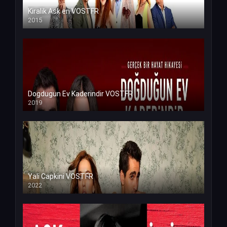
Kiralik Ask en VOSTFR
2015
Dogdugun Ev Kaderindir VOSTFR
2019
Yali Capkini VOSTFR
2022