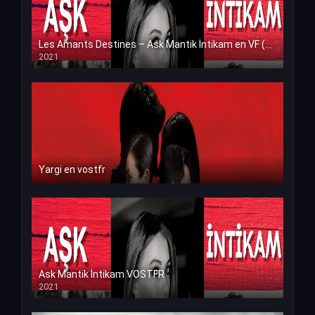
Les Amants Destines – Ask Mantik İntikam en VF (Voix Francaise)
2021
Yargi en vostfr
Ask Mantik İntikam VOSTFR
2021