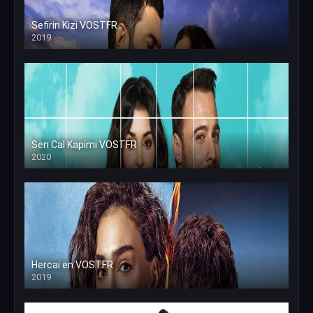
Sefirin Kizi VOSTFR
2019
Sen Cal Kapimi VOSTFR
2020
Hercai en VOSTFR
2019