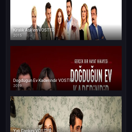
Kiralik Ask en VOSTFR
2015
Dogdugun Ev Kaderindir VOSTFR
2019
Yali Capkini VOSTFR