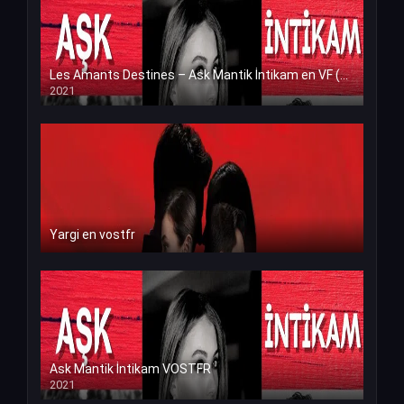
Les Amants Destines – Ask Mantik İntikam en VF (Voix Francaise)
2021
Yargi en vostfr
Ask Mantik İntikam VOSTFR
2021