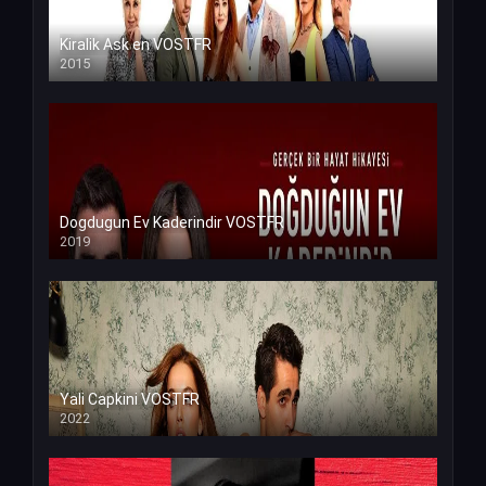
Kiralik Ask en VOSTFR
2015
Dogdugun Ev Kaderindir VOSTFR
2019
Yali Capkini VOSTFR
2022