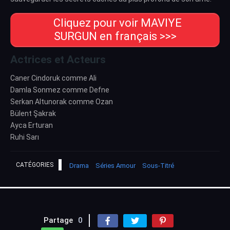
Cliquez pour voir MAVIYE
SURGUN en français >>>
Actrices et Acteurs
Caner Cindoruk comme Ali
Damla Sonmez comme Defne
Serkan Altunorak comme Ozan
Bülent Şakrak
Ayca Erturan
Ruhi Sarı
CATÉGORIES
Drama
Séries Amour
Sous-Titré
Partage
0